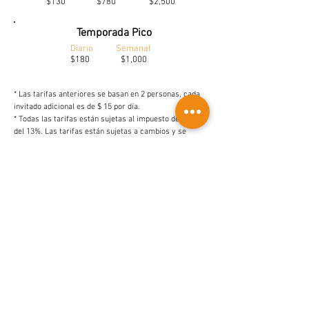
$130 $780 $2,500
Temporada Pico
Diario Semanal
$180 $1,000
* Las tarifas anteriores se basan en 2 personas, cada
invitado adicional es de $ 15 por día.
* Todas las tarifas están sujetas al impuesto de ventas
del 13%. Las tarifas están sujetas a cambios y se
confirmará el precio por comunicación directa.
* No se permiten mascotas.
Alquílame
Rental Policy