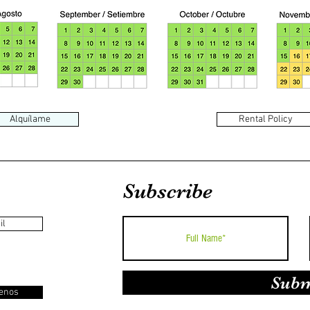
Alquílame
Rental Policy
Subscribe
il
Subm
enos