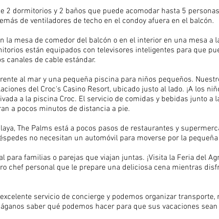
e 2 dormitorios y 2 baños que puede acomodar hasta 5 persona
emás de ventiladores de techo en el condoy afuera en el balcón.
n la mesa de comedor del balcón o en el interior en una mesa a l
rmitorios están equipados con televisores inteligentes para que p
os canales de cable estándar.
 frente al mar y una pequeña piscina para niños pequeños. Nue
alaciones del Croc's Casino Resort, ubicado justo al lado. ¡A los n
ada a la piscina Croc. El servicio de comidas y bebidas junto a l
ran a pocos minutos de distancia a pie.
playa, The Palms está a pocos pasos de restaurantes y supermerc
éspedes no necesitan un automóvil para moverse por la pequeña
 para familias o parejas que viajan juntas. ¡Visita la Feria del Ag
ro chef personal que le prepare una deliciosa cena mientras disfr
xcelente servicio de concierge y podemos organizar transporte, r
Háganos saber qué podemos hacer para que sus vacaciones sean 